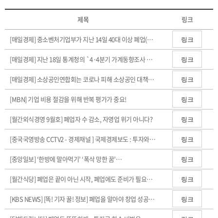
제목
링크
[매일경제] 중소벤처기업부가 지난 14일 40대 이상 폐업(예정) 소상공인을 대상으로 스타벅스 `리스타트 지원 프로그램` 지원자 200명을 모집해
링크
[매일경제] 지난 18일 통계청의 `4·4분기 가계동향조사 결과`에 따르면 전국 2인 이상 가구의 월평균 사업소득은 99만4000원으로 지난해 같은 기간보다 5.1% 줄어
링크
[매일경제] 소상공인연합회는 코로나 피해 소상공인 대책위원회`를 구성해 소상공인 업계 의견을 수렴해 정부와 정치권에 지속적으로 전달하기로
링크
[MBN] 기업 비용 절감을 위해 반복 평가가 중요!
링크
[월간외식경영 9월호] 폐업자 수 감소, 자영업 위기 아니다?
링크
[중국국영방송 CCTV2 - 경제채널 ] 국제경제보도 : 투자와 소비, 한국의 자영업 폐업 현황
링크
[중앙일보] ‘한방에 말아먹기’ ‘폭삭 망한 꿈’…
링크
[월간식당] 폐업은 끝이 아닌 시작, 폐업에도 준비가 필요하다
링크
[KBS NEWS] [똑! 기자 꿀! 정보] 폐업을 알아야 창업 성공이 보인다
링크