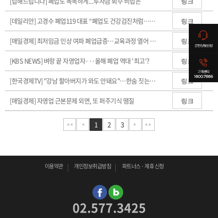
[답해드립니다] 폐업도 똑똑하게...투자금 회수 비법은
링크
[데일리안] 고경수 폐업119 대표 “폐업도 건강검진처럼…미리미리 준비해야”
링크
[매일경제] 최저임금 인상 여파 폐업급증…교육과정 열어 재기 돕는다
링크
[KBS NEWS] 벼랑 끝 자영업자···올해 폐업 역대 '최고'?
링크
[한국경제TV] "강남 할아버지가 와도 안돼요"…한숨 짓는 사장님들
링크
[매일경제] 자영업 근본문제 외면, 또 퍼주기식 땜질
링크
1
2
3
이용약관
개인정보취급방침
파트너스 · 제휴 신청
02.577.3425