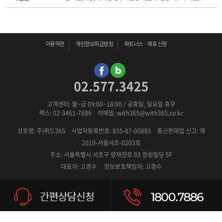
이용약관
개인정보취급방침
파트너스 · 제휴 신청
02.577.3425
고객센터: 월~금 09:00~18:00 / 공휴일, 일요일 휴무
팩스: 02-3461-7886 이메일: with365@with365.co.kr
상호명: 주)위드365
사업자등록번호: 855-87-00885
통신판매업 신고: 제
2019-서울서초-0203호
주소: 서울특별시 서초구 양재천로 93 정원빌딩 5F
대표자: 고경수 정보보호책임자: 고경수
COPYRIGHT (C) 2019 CLOSING119. ALL RIGHT RESERVED.